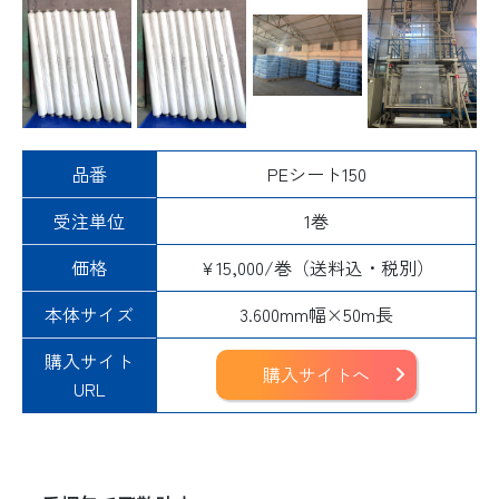
品番
PEシート150
受注単位
1巻
価格
¥15,000/巻（送料込・税別）
本体サイズ
3.600mm幅×50m長
購入サイト
購入サイトへ
URL