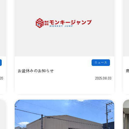
全開フタ
排出口あり
排出口なし
全開排出口
水切り
ニュース
アスベスト用
お盆休みのお知らせ
漏れ防止･湿気対策(内袋入り)
20
2025.08.03
ラミネート生地
耐荷重2トン
屋外保管用
反転ベルト付