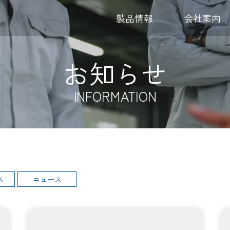
製品情報
会社案内
～590L(小型)
お知らせ
600～990L(小型～中型)
1000～1190L(中型)
INFORMATION
1200～1490L(中型～大型)
1500～3000L(特大)
角型
丸形
ス
ニュース
2点+4点ベルト吊り
4点ベルト吊り
2点ベルト吊り