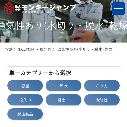
通気性あり(水切り・脱水･乾燥
通気性あり(水切り・脱水･乾燥)
TOP
製品情報
機能性
単一カテゴリーから選択
容量
形状
吊り方
投入口
排出口
機能性
関連製品