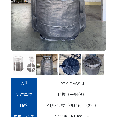
排出口
検索
品番
RBK-DASSUI
受注単位
10枚（一梱包）
価格
¥1,950/枚（送料込・税別）
本体サイズ
1,100Φ×H1,100mm