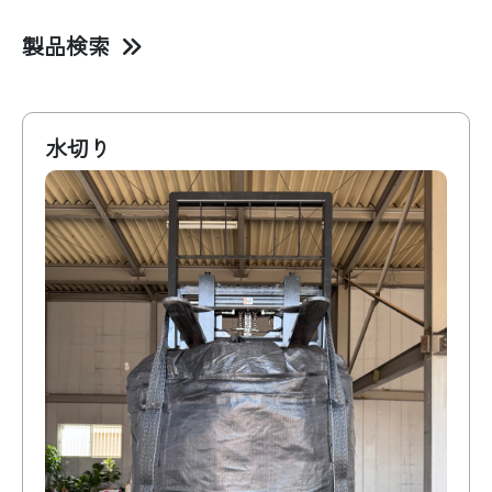
製品検索
商品名･キーワード
水切り
容量
形状
吊り方
投入口