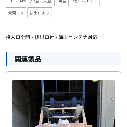
1200～1490L(中型～大型)
角型
2点ベルト吊り
全開フタ
排出口あり
投入口全開・排出口付・海上コンテナ対応
関連製品