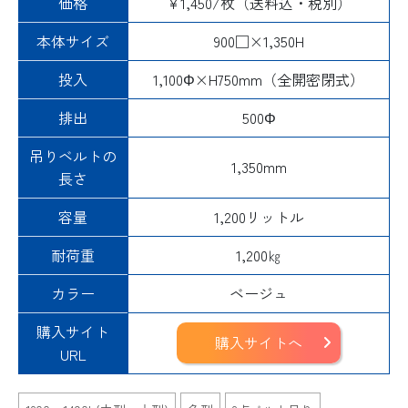
価格
¥1,450/枚（送料込・税別）
本体サイズ
900□×1,350H
投入
1,100Φ×H750mm（全開密閉式）
排出
500Φ
吊りベルトの
1,350mm
長さ
容量
1,200リットル
耐荷重
1,200㎏
カラー
ベージュ
購入サイト
購入サイトへ
URL