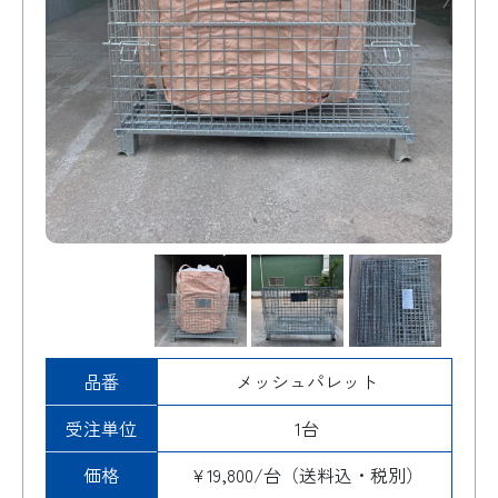
排出口
検索
品番
メッシュパレット
受注単位
1台
価格
¥19,800/台（送料込・税別）