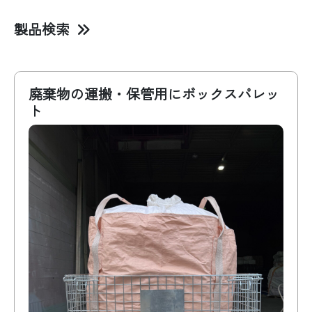
製品検索
商品名･キーワード
廃棄物の運搬・保管用にボックスパレッ
ト
容量
形状
吊り方
投入口