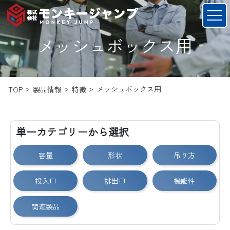
メッシュボックス用
メッシュボックス用
TOP
製品情報
特徴
単一カテゴリーから選択
容量
形状
吊り方
投入口
排出口
機能性
関連製品