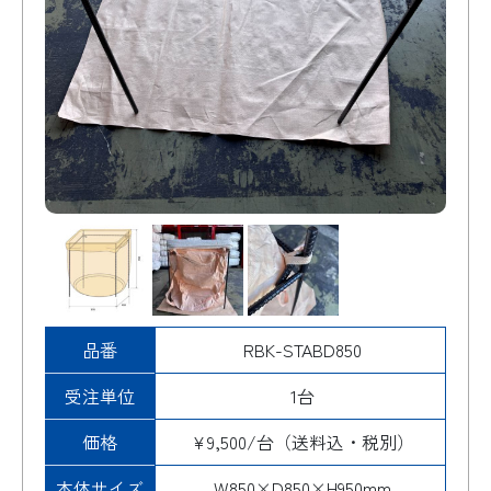
排出口
検索
品番
RBK-STABD850
受注単位
1台
価格
¥9,500/台（送料込・税別）
本体サイズ
W850×D850×H950mm