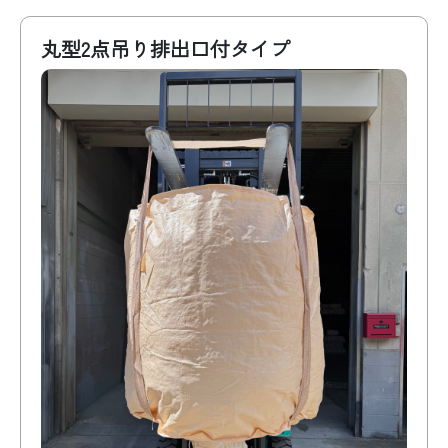
丸型2点吊り排出口付タイプ