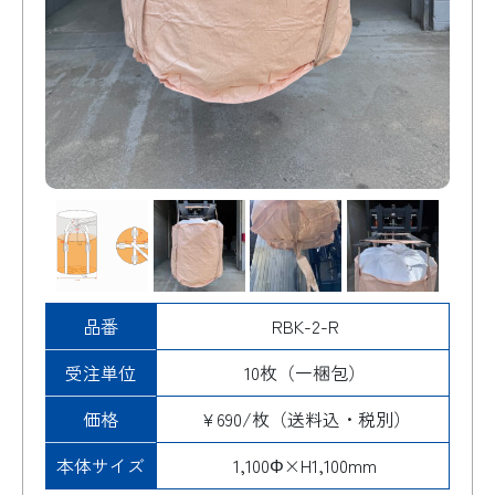
品番
RBK-2-R
受注単位
10枚（一梱包）
価格
¥690/枚（送料込・税別）
本体サイズ
1,100Φ×H1,100mm