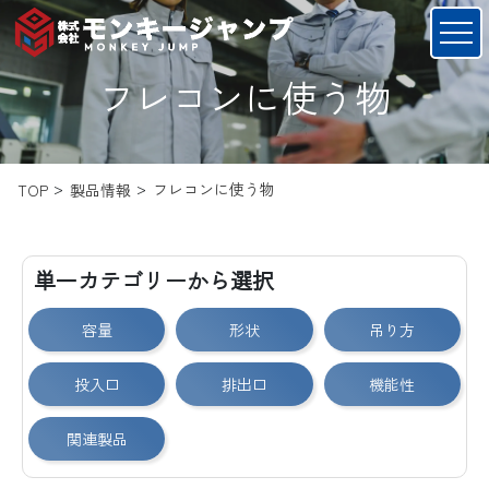
フレコンに使う物
フレコンに使う物
TOP
製品情報
単一カテゴリーから選択
容量
形状
吊り方
投入口
排出口
機能性
関連製品