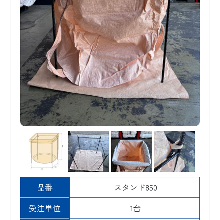
品番
スタンド850
受注単位
1台