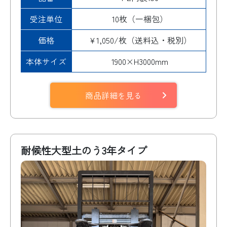
受注単位
10枚（一梱包）
価格
¥1,050/枚（送料込・税別）
本体サイズ
1900×H3000mm
商品詳細を見る
耐候性大型土のう3年タイプ