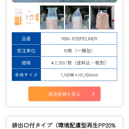
品番
RBK-R2BPELINER
受注単位
10枚（一梱包）
価格
¥2,150/枚（送料込・税別）
本体サイズ
1,100Φ×H1,100mm
商品詳細を見る
排出口付タイプ（環境配慮型再生PP20%