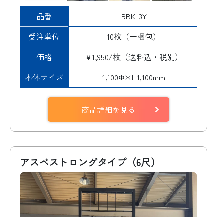
品番
RBK-3Y
受注単位
10枚（一梱包）
価格
¥1,950/枚（送料込・税別）
本体サイズ
1,100Φ×H1,100mm
商品詳細を見る
アスベストロングタイプ（6尺）