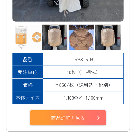
品番
RBK-5-R
受注単位
10枚（一梱包）
価格
¥850/枚（送料込・税別）
本体サイズ
1,100Φ×H1,100mm
商品詳細を見る