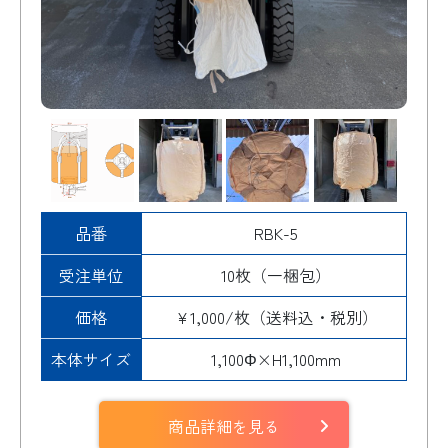
品番
RBK-5
受注単位
10枚（一梱包）
価格
¥1,000/枚（送料込・税別）
本体サイズ
1,100Φ×H1,100mm
商品詳細を見る